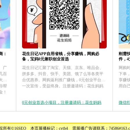
花生日记APP自用省钱，分享赚钱，网购必
刚需
商：
备，宝妈0元兼职创业首选
件，
花生日记汇聚了淘宝、天猫、京东、唯品会、
网购
、广
拼多多、抖音、快手、美团、饿了么等各类平
下单
几百
台优惠券。网购返利推广赚钱，0元创业平台，
享赚
大运
一次宣传，受益终身。注册邀请码：花生妈妈
用自
你帮
金！
0元创业首选小项目，注册邀请码：花生妈妈
微信
权所有©16SEO _ 本页展播标记：cytb4 _ 需展播广告请联系：74586#163.c